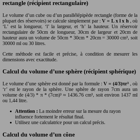
rectangle (récipient rectangulaire)
Le volume d’un cube ou d’un parallélépipède rectangle (forme de la
plupart des réservoirs) se calcule simplement par :
V = L x l x h
, où
‘L’ est la longueur, ‘l’ la largeur, et ‘h’ la hauteur. Un réservoir
rectangulaire de 50cm de longueur, 30cm de largeur et 20cm de
hauteur aura un volume de 50cm * 30cm * 20cm = 30000 cm³, soit
30000 ml ou 30 litres.
Cette méthode est facile et précise, à condition de mesurer les
dimensions avec exactitude.
Calcul du volume d’une sphère (récipient sphérique)
Le volume d’une sphère est donné par la formule :
V = (4/3)πr³
, où
‘r’ est le rayon de la sphère. Une sphère de rayon 7cm aura un
volume de (4/3) * π * (7cm)³ ≈ 1436.76 cm³, soit environ 1437 ml
ou 1,44 litre.
Attention :
La moindre erreur sur la mesure du rayon
influence fortement le résultat final.
Utilisez une calculatrice pour un calcul précis.
Calcul du volume d’un cône