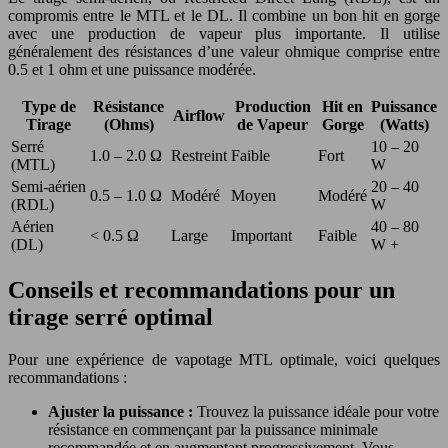
compromis entre le MTL et le DL. Il combine un bon hit en gorge
avec une production de vapeur plus importante. Il utilise
généralement des résistances d’une valeur ohmique comprise entre
0.5 et 1 ohm et une puissance modérée.
Type de
Résistance
Production
Hit en
Puissance
Airflow
Tirage
(Ohms)
de Vapeur
Gorge
(Watts)
Serré
10 – 20
1.0 – 2.0 Ω
Restreint
Faible
Fort
(MTL)
W
Semi-aérien
20 – 40
0.5 – 1.0 Ω
Modéré
Moyen
Modéré
(RDL)
W
Aérien
40 – 80
< 0.5 Ω
Large
Important
Faible
(DL)
W +
Conseils et recommandations pour un
tirage serré optimal
Pour une expérience de vapotage MTL optimale, voici quelques
recommandations :
Ajuster la puissance :
Trouvez la puissance idéale pour votre
résistance en commençant par la puissance minimale
recommandée et en augmentant progressivement. Vous