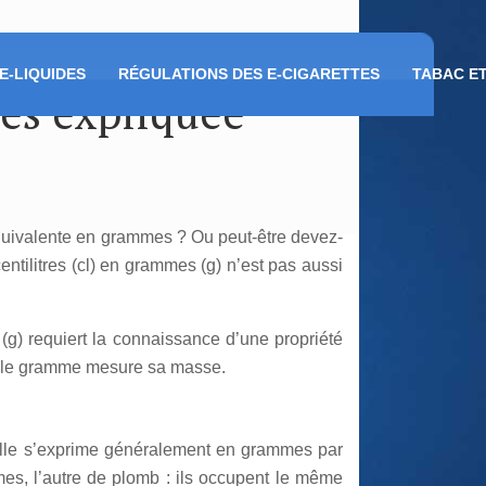
E-LIQUIDES
RÉGULATIONS DES E-CIGARETTES
TABAC E
mes expliquée
équivalente en grammes ? Ou peut-être devez-
ntilitres (cl) en grammes (g) n’est pas aussi
(g) requiert la connaissance d’une propriété
que le gramme mesure sa masse.
Elle s’exprime généralement en grammes par
lumes, l’autre de plomb : ils occupent le même