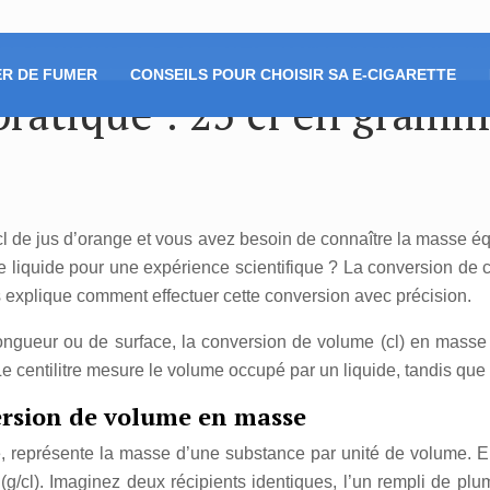
R DE FUMER
CONSEILS POUR CHOISIR SA E-CIGARETTE
ratique : 25 cl en gram
cl de jus d’orange et vous avez besoin de connaître la masse 
 liquide pour une expérience scientifique ? La conversion de ce
us explique comment effectuer cette conversion avec précision.
ongueur ou de surface, la conversion de volume (cl) en masse 
. Le centilitre mesure le volume occupé par un liquide, tandis 
version de volume en masse
, représente la masse d’une substance par unité de volume. 
e (g/cl). Imaginez deux récipients identiques, l’un rempli de p