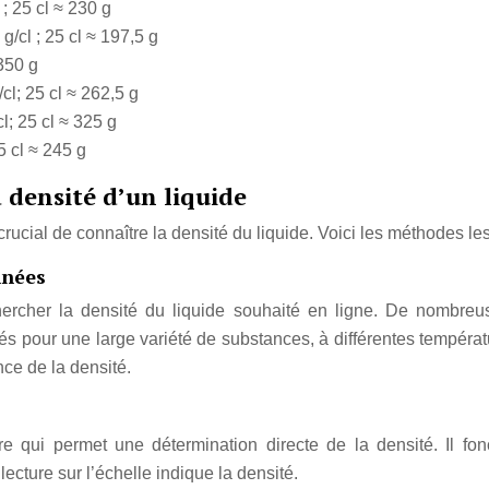
 ; 25 cl ≈ 230 g
g/cl ; 25 cl ≈ 197,5 g
 350 g
cl; 25 cl ≈ 262,5 g
l; 25 cl ≈ 325 g
5 cl ≈ 245 g
 densité d’un liquide
crucial de connaître la densité du liquide. Voici les méthodes le
nnées
hercher la densité du liquide souhaité en ligne. De nombreu
és pour une large variété de substances, à différentes tempéra
nce de la densité.
qui permet une détermination directe de la densité. Il foncti
ecture sur l’échelle indique la densité.