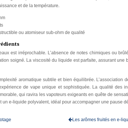
issance et de la température.
ohm
ts
structible ou atomiseur sub-ohm de qualité
rédients
eaux est irréprochable. L’absence de notes chimiques ou brûlée
tion soigné. La viscosité du liquide est parfaite, assurant une b
lexité aromatique subtile et bien équilibrée. L’association d
expérience de vape unique et sophistiquée. La qualité des ing
orable, qui ravira les vapoteurs exigeants en quête de sensatio
ait un e-liquide polyvalent, idéal pour accompagner une pause dé
potage
Les arômes fruités en e-liqu