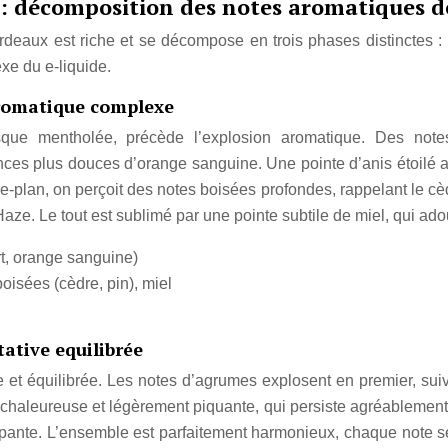
e : décomposition des notes aromatiques 
eaux est riche et se décompose en trois phases distinctes : l’
xe du e-liquide.
aromatique complexe
resque mentholée, précède l’explosion aromatique. Des note
ces plus douces d’orange sanguine. Une pointe d’anis étoilé 
ère-plan, on perçoit des notes boisées profondes, rappelant le cè
aze. Le tout est sublimé par une pointe subtile de miel, qui ado
t, orange sanguine)
oisées (cèdre, pin), miel
ative equilibrée
e et équilibrée. Les notes d’agrumes explosent en premier, sui
on chaleureuse et légèrement piquante, qui persiste agréablement
ppante. L’ensemble est parfaitement harmonieux, chaque note se