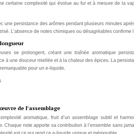
t une certaine complexité qui évolue au fur et à mesure de la 
 une persistance des arômes pendant plusieurs minutes après l
risé. L’absence de notes chimiques ou désagréables confirme la 
 longueur
neuses se prolongent, créant une traînée aromatique persist
ce à une douceur miellée et à la chaleur des épices. La persis
 remarquable pour un e-liquide.
s
’œuvre de l’assemblage
plexité aromatique, fruit d’un assemblage subtil et harmonie
e. Chaque note apporte sa contribution à l’ensemble sans jam
lexité est ce qui rend ce e-liquide unique et mémorable.