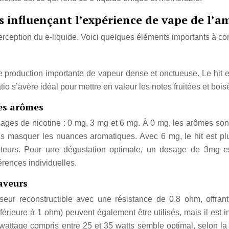
s influençant l’expérience de vape de l’
erception du e-liquide. Voici quelques éléments importants à co
e production importante de vapeur dense et onctueuse. Le hit e
io s’avère idéal pour mettre en valeur les notes fruitées et boi
des arômes
sages de nicotine : 0 mg, 3 mg et 6 mg. À 0 mg, les arômes son
ns masquer les nuances aromatiques. Avec 6 mg, le hit est plu
teurs. Pour une dégustation optimale, un dosage de 3mg e
érences individuelles.
saveurs
miseur reconstructible avec une résistance de 0.8 ohm, offran
rieure à 1 ohm) peuvent également être utilisés, mais il est im
 wattage compris entre 25 et 35 watts semble optimal, selon la