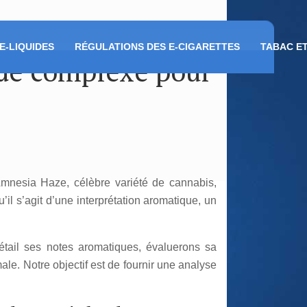
E-LIQUIDES
RÉGULATIONS DES E-CIGARETTES
TABAC E
ide complexe pour
nesia Haze, célèbre variété de cannabis,
’il s’agit d’une interprétation aromatique, un
détail ses notes aromatiques, évaluerons sa
ale. Notre objectif est de fournir une analyse