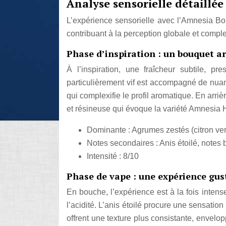
Analyse sensorielle détaillé
L’expérience sensorielle avec l’Amnesia Bord
contribuant à la perception globale et comple
Phase d’inspiration : un bouquet 
À l’inspiration, une fraîcheur subtile, p
particulièrement vif est accompagné de nuan
qui complexifie le profil aromatique. En arri
et résineuse qui évoque la variété Amnesia H
Dominante : Agrumes zestés (citron ver
Notes secondaires : Anis étoilé, notes b
Intensité : 8/10
Phase de vape : une expérience gust
En bouche, l’expérience est à la fois intens
l’acidité. L’anis étoilé procure une sensati
offrent une texture plus consistante, envelo