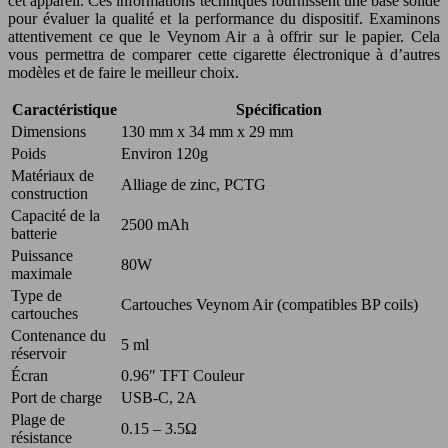
cet appareil. Ces informations techniques fournissent une base solide
pour évaluer la qualité et la performance du dispositif. Examinons
attentivement ce que le Veynom Air a à offrir sur le papier. Cela
vous permettra de comparer cette cigarette électronique à d’autres
modèles et de faire le meilleur choix.
Caractéristique
Spécification
Dimensions
130 mm x 34 mm x 29 mm
Poids
Environ 120g
Matériaux de
Alliage de zinc, PCTG
construction
Capacité de la
2500 mAh
batterie
Puissance
80W
maximale
Type de
Cartouches Veynom Air (compatibles BP coils)
cartouches
Contenance du
5 ml
réservoir
Écran
0.96″ TFT Couleur
Port de charge
USB-C, 2A
Plage de
0.15 – 3.5Ω
résistance