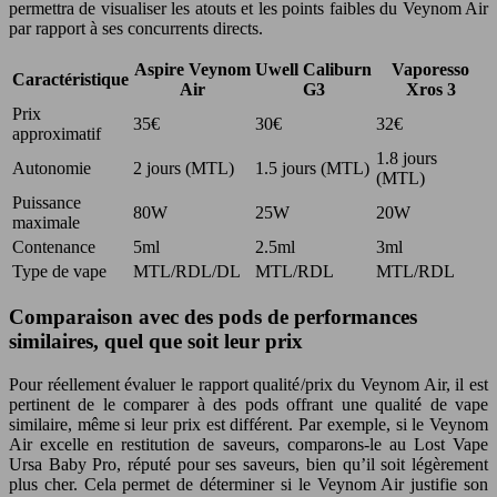
permettra de visualiser les atouts et les points faibles du Veynom Air
par rapport à ses concurrents directs.
Aspire Veynom
Uwell Caliburn
Vaporesso
Caractéristique
Air
G3
Xros 3
Prix
35€
30€
32€
approximatif
1.8 jours
Autonomie
2 jours (MTL)
1.5 jours (MTL)
(MTL)
Puissance
80W
25W
20W
maximale
Contenance
5ml
2.5ml
3ml
Type de vape
MTL/RDL/DL
MTL/RDL
MTL/RDL
Comparaison avec des pods de performances
similaires, quel que soit leur prix
Pour réellement évaluer le rapport qualité/prix du Veynom Air, il est
pertinent de le comparer à des pods offrant une qualité de vape
similaire, même si leur prix est différent. Par exemple, si le Veynom
Air excelle en restitution de saveurs, comparons-le au Lost Vape
Ursa Baby Pro, réputé pour ses saveurs, bien qu’il soit légèrement
plus cher. Cela permet de déterminer si le Veynom Air justifie son