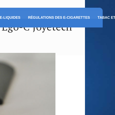
E-LIQUIDES
RÉGULATIONS DES E-CIGARETTES
TABAC E
e Ego-C Joyetech