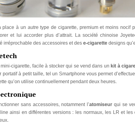
a place à un autre type de cigarette, premium et moins nocif po
orer et lui accorder plus d’attrait. La société chinoise Joyete
té irréprochable des accessoires et des
e-cigarette
designs qu’e
yetech
mini-cigarette, facile à stocker qui se vend dans un
kit à cigar
rtatif à petit taille, tel un Smartphone vous permet d’effectuer
rette qu’on utilise continuellement pendant deux heures.
lectronique
nctionner sans accessoires, notamment l’
atomiseur
qui se veu
line ainsi en différentes versions : les normaux, les LR et les
eux.