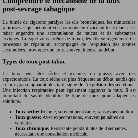
Comprendre le mécanisme de la toux
post-sevrage tabagique
La fumée de cigarette paralyse les cils bronchiques, les minuscules
« brosses » qui nettoient vos poumons en évacuant les irritants. Le
tabac engendre une accumulation de mucus et de substances
toxiques. Lorsque vous arrêtez de fumer, les cils se régénèrent. Ce
processus de réparation, accompagné de l’expulsion des toxines
accumulées, provoque une toux, souvent intense au début.
Types de toux post-tabac
La toux peut être sèche et irritante, ou grasse, avec des
expectorations. La toux sèche est plus fréquente au début, tandis que
la toux grasse apparaît plus tard, signe de l’expulsion des sécrétions.
Une infection respiratoire peut également aggraver la toux. Il est
important de savoir identifier le type de toux pour adapter les
solutions.
Toux sèche:
Irritante, souvent persistante, sans expectoration.
Toux grasse:
Avec expectorations, souvent jaunâtres ou
verdâtres.
Toux chronique:
Persistante pendant plus de 8 semaines,
nécessitant une consultation médicale.