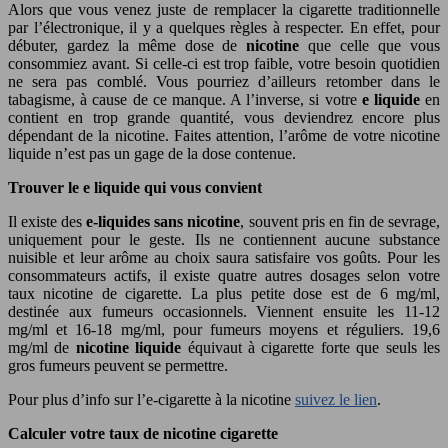
Alors que vous venez juste de remplacer la cigarette traditionnelle
par l’électronique, il y a quelques règles à respecter. En effet, pour
débuter, gardez la même dose de
nicotine
que celle que vous
consommiez avant. Si celle-ci est trop faible, votre besoin quotidien
ne sera pas comblé. Vous pourriez d’ailleurs retomber dans le
tabagisme, à cause de ce manque. A l’inverse, si votre
e liquide
en
contient en trop grande quantité, vous deviendrez encore plus
dépendant de la nicotine. Faites attention, l’arôme de votre nicotine
liquide n’est pas un gage de la dose contenue.
Trouver le e liquide qui vous convient
Il existe des
e-liquides sans nicotine
, souvent pris en fin de sevrage,
uniquement pour le geste. Ils ne contiennent aucune substance
nuisible et leur arôme au choix saura satisfaire vos goûts. Pour les
consommateurs actifs, il existe quatre autres dosages selon votre
taux nicotine de cigarette. La plus petite dose est de 6 mg/ml,
destinée aux fumeurs occasionnels. Viennent ensuite les 11-12
mg/ml et 16-18 mg/ml, pour fumeurs moyens et réguliers. 19,6
mg/ml de
nicotine liquide
équivaut à cigarette forte que seuls les
gros fumeurs peuvent se permettre.
Pour plus d’info sur l’e-cigarette à la nicotine
suivez le lien
.
Calculer votre taux de nicotine cigarette